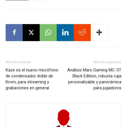
Artículo anterior
Artículo siguiente
Kaze es el nuevo micrófono
Análisis Mars Gaming MC-3T
de condensador doble de
Black Edition, robusta caja
Krom, para streaming y
personalizable y panorámica
grabaciones en general
para jugadores