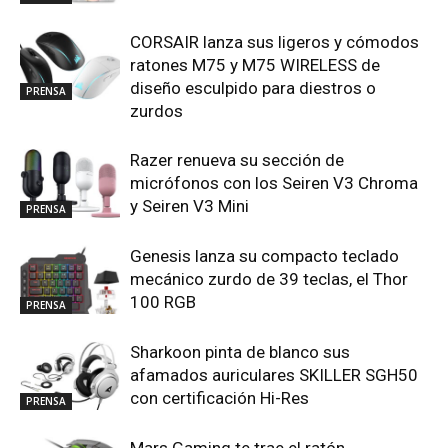
CORSAIR lanza sus ligeros y cómodos
ratones M75 y M75 WIRELESS de
diseño esculpido para diestros o
PRENSA
zurdos
Razer renueva su sección de
micrófonos con los Seiren V3 Chroma
y Seiren V3 Mini
PRENSA
Genesis lanza su compacto teclado
mecánico zurdo de 39 teclas, el Thor
100 RGB
PRENSA
Sharkoon pinta de blanco sus
afamados auriculares SKILLER SGH50
con certificación Hi-Res
PRENSA
Mars Gaming te trae el ratón