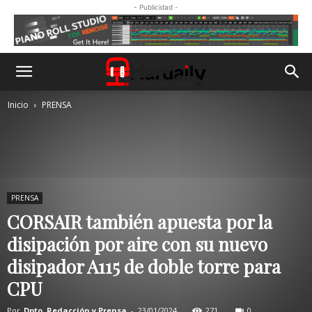
- Publicidad -
Inicio
PRENSA
PRENSA
CORSAIR también apuesta por la
disipación por aire con su nuevo
disipador A115 de doble torre para
CPU
Por
Dpto. Redacción y Prensa
-
23/01/2024
271
0