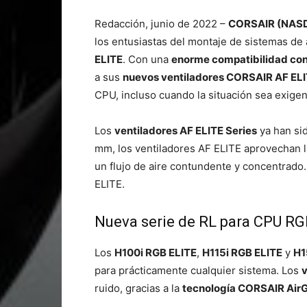
Redacción, junio de 2022 –
CORSAIR (NAS
los entusiastas del montaje de sistemas de 
ELITE
. Con una
enorme compatibilidad con 
a sus
nuevos ventiladores CORSAIR AF ELI
CPU, incluso cuando la situación sea exigen
Los
ventiladores AF ELITE Series
ya han si
mm, los ventiladores AF ELITE aprovechan 
un flujo de aire contundente y concentrado
ELITE.
Nueva serie de RL para CPU RG
Los
H100i RGB ELITE
,
H115i RGB ELITE
y
H1
para prácticamente cualquier sistema. Los
ruido, gracias a la
tecnología CORSAIR Air