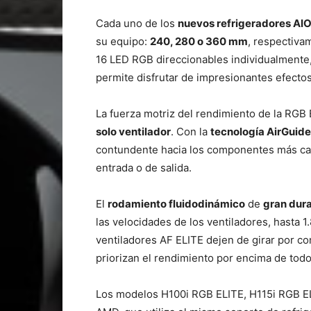
Cada uno de los
nuevos refrigeradores AI
su equipo:
240, 280 o 360 mm
, respectiva
16 LED RGB direccionables individualmente,
permite disfrutar de impresionantes efecto
La fuerza motriz del rendimiento de la RGB
solo ventilador
. Con la
tecnología AirGuid
contundente hacia los componentes más calien
entrada o de salida.
El
rodamiento fluidodinámico
de
gran dura
las velocidades de los ventiladores, hasta
ventiladores AF ELITE dejen de girar por c
priorizan el rendimiento por encima de todo
Los modelos H100i RGB ELITE, H115i RGB E