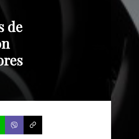
s de
on
ores