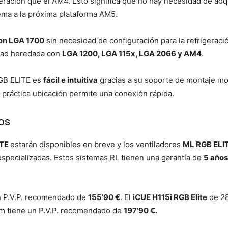
geración que el AM4. Esto significa que no hay necesidad de ad
tema a la próxima plataforma AM5.
on LGA 1700
sin necesidad de configuración para la refrigeraci
idad heredada con
LGA 1200, LGA 115x, LGA 2066 y AM4
.
GB ELITE es
fácil e intuitiva
gracias a su soporte de montaje mo
a práctica ubicación permite una conexión rápida.
ios
ITE
estarán disponibles en breve y los ventiladores
ML RGB ELIT
especializadas. Estos sistemas RL tienen una garantía de
5 años
 P.V.P. recomendado de
155’90 €
. El
iCUE H115i RGB Elite
de 28
 tiene un P.V.P. recomendado de
197’90 €.