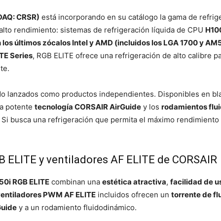
DAQ: CRSR)
está incorporando en su catálogo la gama de refri
alto rendimiento: sistemas de refrigeración líquida de CPU
H100
los últimos zócalos Intel y AMD (incluidos los LGA 1700 y AM
TE Series
, RGB ELITE ofrece una refrigeración de alto calibre 
te.
do lanzados como productos independientes. Disponibles en bl
la potente
tecnología CORSAIR AirGuide
y los
rodamientos flui
. Si busca una refrigeración que permita el máximo rendimiento
B ELITE y ventiladores AF ELITE de CORSAIR
50i RGB ELITE
combinan una
estética atractiva
,
facilidad de u
ventiladores PWM AF ELITE
incluidos ofrecen un
torrente de fl
Guide
y a un rodamiento fluidodinámico.