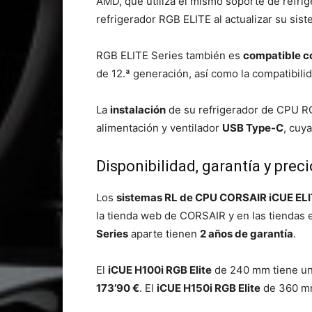
AMD, que utiliza el mismo soporte de refri
refrigerador RGB ELITE al actualizar su sis
RGB ELITE Series también es
compatible c
de 12.ª generación, así como la compatibil
La
instalación
de su refrigerador de CPU R
alimentación y ventilador
USB Type-C
, cuy
Disponibilidad, garantía y prec
Los
sistemas RL de CPU CORSAIR iCUE EL
la tienda web de CORSAIR y en las tiendas 
Series
aparte tienen
2 años de garantía
.
El
iCUE H100i RGB Elite
de 240 mm tiene un
173’90 €
. El
iCUE H150i RGB Elite
de 360 mm