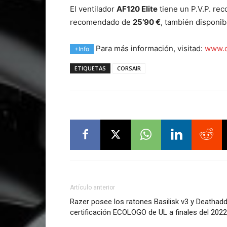
El ventilador
AF120 Elite
tiene un P.V.P. r
recomendado de
25’90 €
, también disponi
Para más información, visitad:
www.c
+Info
ETIQUETAS
CORSAIR
Artículo anterior
Razer posee los ratones Basilisk v3 y Deathad
certificación ECOLOGO de UL a finales del 2022