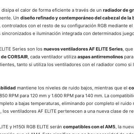
O
disipa el calor de forma eficiente a través de un
radiador de gr
mente. Un
diseño refinado y contemporáneo del cabezal de la
 controlados con el resto de su configuración RGB mediante e
s sincronizados e iluminación integrada con determinados juego
 ELITE Series son los
nuevos ventiladores AF ELITE Series
, que
e de CORSAIR
, cada ventilador utiliza
aspas antirremolinos
para 
tes, tanto si utiliza los ventiladores con el radiador como si 
bilidad
mantiene los niveles de ruido bajos, mientras que el
co
 1.850 RPM para 120 mm y 1.600 RPM para 140 mm. La compatibil
ompleto a bajas temperaturas, eliminando por completo el ruid
, los ventiladores AF ELITE pertenecen a una nueva clase de re
LITE y H150i RGB ELITE serán
compatibles con el AM5
, la nue