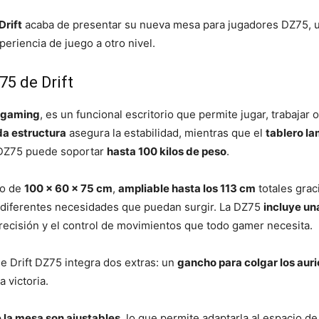
Drift
acaba de presentar su nueva mesa para jugadores DZ75, 
periencia de juego a otro nivel.
5 de Drift
 gaming
, es un funcional escritorio que permite jugar, trabajar
da estructura
asegura la estabilidad, mientras que el
tablero l
 DZ75 puede soportar
hasta 100 kilos de peso
.
ño de
100 x 60 x 75 cm
,
ampliable hasta los 113 cm
totales grac
s diferentes necesidades que puedan surgir. La DZ75
incluye un
recisión y el control de movimientos que todo gamer necesita.
e Drift DZ75 integra dos extras: un
gancho para colgar los auri
 victoria.
 la mesa son ajustables
, lo que permite adaptarla al espacio 