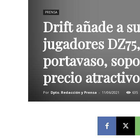
PRENSA
Drift añade a s
jugadores DZ75,
portavaso, sopo
precio atractiv
Por
Dpto. Redacción y Prensa
-
11/06/2021
635