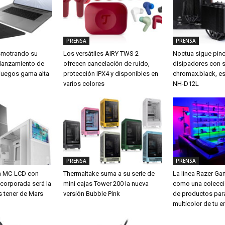
PRENSA
PRENSA
smotrando su
Los versátiles AIRY TWS 2
Noctua sigue pin
 lanzamiento de
ofrecen cancelación de ruido,
disipadores con 
a juegos gama alta
protección IPX4 y disponibles en
chromax.black, es
varios colores
NH-D12L
PRENSA
PRENSA
m MC-LCD con
Thermaltake suma a su serie de
La línea Razer G
ncorporada será la
mini cajas Tower 200 la nueva
como una colecci
s tener de Mars
versión Bubble Pink
de productos para
multicolor de tu e