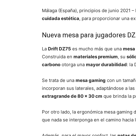
Málaga (España), principios de junio 2021 –
cuidada estética
, para proporcionar una ex
Nueva mesa para jugadores DZ7
La
Drift DZ75
es mucho más que una
mesa
Construida en
materiales premium
, su
sóli
carbono
otorga una
mayor durabilidad
: la
Se trata de una
mesa gaming
con un tama
incorporan sus laterales, adaptándose a la
extragrande de 80 x 30 cm
que brinda la p
Por otro lado, la ergonómica mesa gaming d
que nada se interponga en el camino hacia la
Además, para el mayor confort, las
patas de