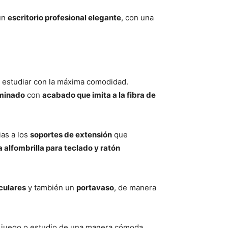
un
escritorio profesional elegante
, con una
 o estudiar con la máxima comodidad.
aminado
con
acabado que imita a la fibra de
ias a los
soportes de extensión
que
a alfombrilla para teclado y ratón
culares
y también un
portavaso
, de manera
de juego o estudio de una manera cómoda.