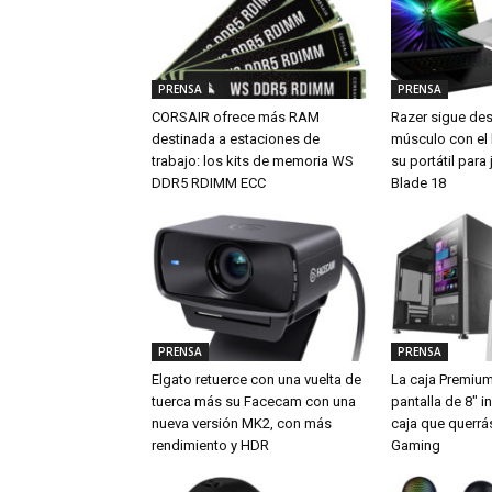
PRENSA
PRENSA
CORSAIR ofrece más RAM
Razer sigue de
destinada a estaciones de
músculo con el
trabajo: los kits de memoria WS
su portátil par
DDR5 RDIMM ECC
Blade 18
PRENSA
PRENSA
Elgato retuerce con una vuelta de
La caja Premiu
tuerca más su Facecam con una
pantalla de 8″ i
nueva versión MK2, con más
caja que querrá
rendimiento y HDR
Gaming