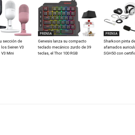
PRENSA
PRENSA
u sección de
Genesis lanza su compacto
Sharkoon pinta d
los Seiren V3
teclado mecánico zurdo de 39
afamados auricul
 V3 Mini
teclas, el Thor 100 RGB
SGH50 con certifi