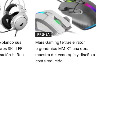
PRENSA
e blanco sus
Mars Gaming te trae el ratón
ares SKILLER
ergonómico MM-XT, una obra
cación Hi-Res
maestra de tecnología y diseño a
coste reducido