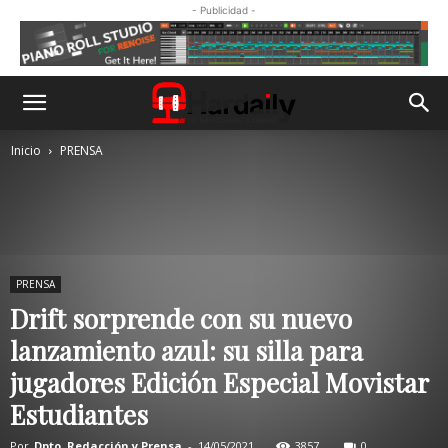
- Publicidad -
Inicio
PRENSA
PRENSA
Drift sorprende con su nuevo
lanzamiento azul: su silla para
jugadores Edición Especial Movistar
Estudiantes
Por
Dpto. Redacción y Prensa
-
14/05/2021
3857
0