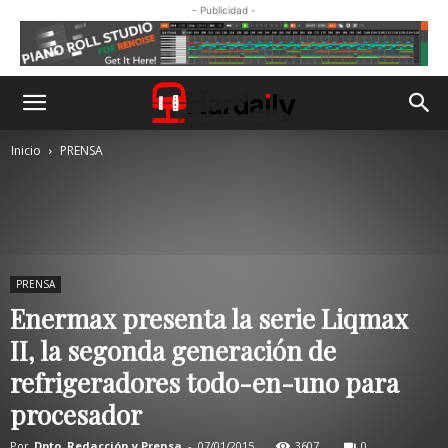
- Publicidad -
Inicio
PRENSA
PRENSA
Enermax presenta la serie Liqmax
II, la segonda generación de
refrigeradores todo-en-uno para
procesador
Por
Dpto. Redacción y Prensa
-
07/01/2015
3607
0