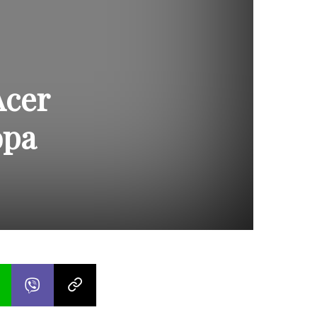
Acer
opa