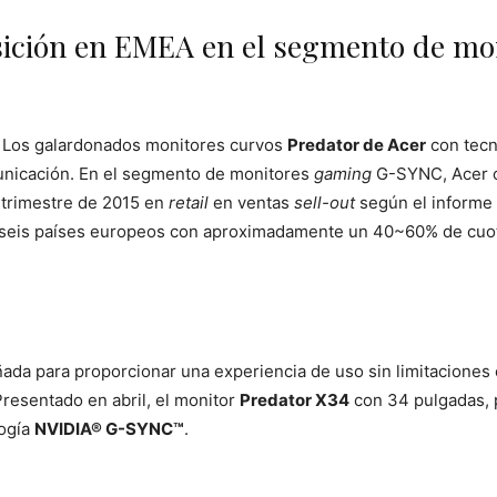
osición en EMEA en el segmento de m
- Los galardonados monitores curvos
Predator de Acer
con tecn
nicación. En el segmento de monitores
gaming
G-SYNC, Acer o
 trimestre de 2015 en
retail
en ventas
sell-out
según el informe
 seis países europeos con aproximadamente un 40~60% de cuota 
eñada para proporcionar una experiencia de uso sin limitaciones
resentado en abril, el monitor
Predator X34
con 34 pulgadas, p
logía
NVIDIA® G-SYNC™
.