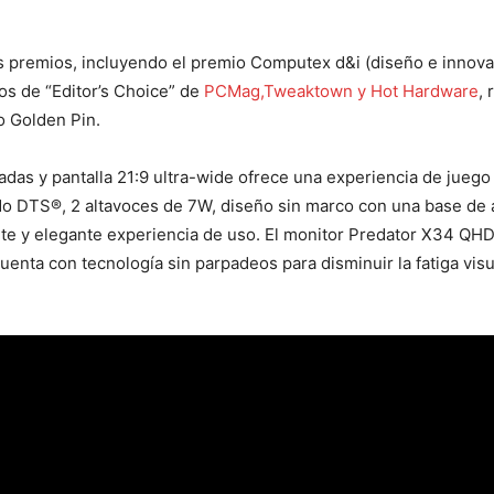
s premios, incluyendo el premio Computex d&i (diseño e innov
os de “Editor’s Choice” de
PCMag,Tweaktown y Hot Hardware
, 
o Golden Pin.
das y pantalla 21:9 ultra-wide ofrece una experiencia de jueg
ido DTS®, 2 altavoces de 7W, diseño sin marco con una base de a
e y elegante experiencia de uso. El monitor Predator X34 QHD
cuenta con tecnología sin parpadeos para disminuir la fatiga vi