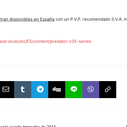
tran disponibles en España
con un P.V.P. recomendado (I.V.A. i
cer.es/ac/es/ES/content/predator-z35-series
 este cuarto trimestre de 2015