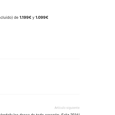
ncluido) de
1.199€
y
1.099€
Artículo siguiente
Hardaily les desea de todo corazón: ¡Feliz 2016!