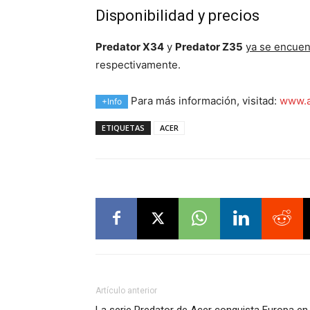
Disponibilidad y precios
Predator X34
y
Predator Z35
ya se encuen
respectivamente.
Para más información, visitad:
www.a
+Info
ETIQUETAS
ACER
Artículo anterior
La serie Predator de Acer conquista Europa en