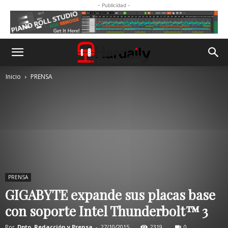
- Publicidad -
Inicio
PRENSA
PRENSA
GIGABYTE expande sus placas base
con soporte Intel Thunderbolt™ 3
Por
Dpto. Redacción y Prensa
-
27/10/2015
2319
0