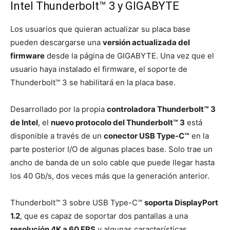
Intel Thunderbolt™ 3 y GIGABYTE
Los usuarios que quieran actualizar su placa base
pueden descargarse una
versión actualizada del
firmware
desde la página de GIGABYTE. Una vez que el
usuario haya instalado el firmware, el soporte de
Thunderbolt™ 3 se habilitará en la placa base.
Desarrollado por la propia
controladora Thunderbolt™ 3
de Intel
, el
nuevo protocolo del Thunderbolt™ 3
está
disponible a través de un
conector USB Type-C™
en la
parte posterior I/O de algunas places base. Solo trae un
ancho de banda de un solo cable que puede llegar hasta
los 40 Gb/s, dos veces más que la generación anterior.
Thunderbolt™ 3 sobre USB Type-C™
soporta DisplayPort
1.2
, que es capaz de soportar dos pantallas a una
resolución 4K a 60 FPS
y algunas características