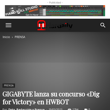
- Publicidad -
Inicio
PRENSA
PRENSA
GIGABYTE lanza su concurso «Dig
for Victory» en HWBOT
Por
Dpto. Redacción y Prensa
-
19/03/2013
1794
0