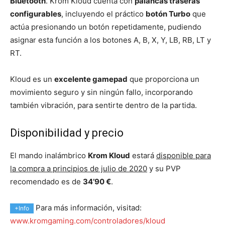
Bluetooth
. Krom Kloud cuenta con
palancas traseras
configurables
, incluyendo el práctico
botón Turbo
que
actúa presionando un botón repetidamente, pudiendo
asignar esta función a los botones A, B, X, Y, LB, RB, LT y
RT.
Kloud es un
excelente gamepad
que proporciona un
movimiento seguro y sin ningún fallo, incorporando
también vibración, para sentirte dentro de la partida.
Disponibilidad y precio
El mando inalámbrico
Krom Kloud
estará
disponible para
la compra a principios de julio de 2020
y su PVP
recomendado es de
34’90 €
.
Para más información, visitad:
+Info
www.kromgaming.com/controladores/kloud