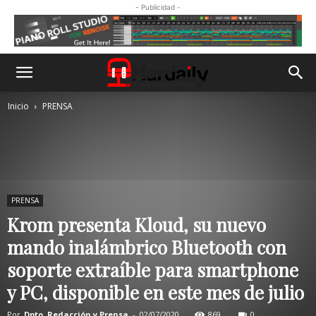
- Publicidad -
Inicio
PRENSA
PRENSA
Krom presenta Kloud, su nuevo
mando inalámbrico Bluetooth con
soporte extraíble para smartphone
y PC, disponible en este mes de julio
Por
Dpto. Redacción y Prensa
-
02/07/2020
869
0