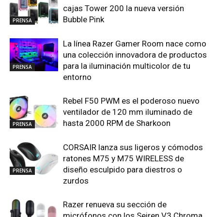
cajas Tower 200 la nueva versión
Bubble Pink
PRENSA
La línea Razer Gamer Room nace como
una colección innovadora de productos
para la iluminación multicolor de tu
PRENSA
entorno
Rebel F50 PWM es el poderoso nuevo
ventilador de 120 mm iluminado de
hasta 2000 RPM de Sharkoon
PRENSA
CORSAIR lanza sus ligeros y cómodos
ratones M75 y M75 WIRELESS de
diseño esculpido para diestros o
PRENSA
zurdos
Razer renueva su sección de
micrófonos con los Seiren V3 Chroma