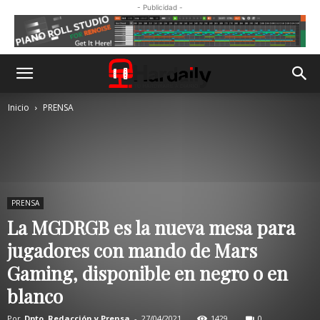
- Publicidad -
Inicio
PRENSA
PRENSA
La MGDRGB es la nueva mesa para
jugadores con mando de Mars
Gaming, disponible en negro o en
blanco
Por
Dpto. Redacción y Prensa
-
27/04/2021
1429
0