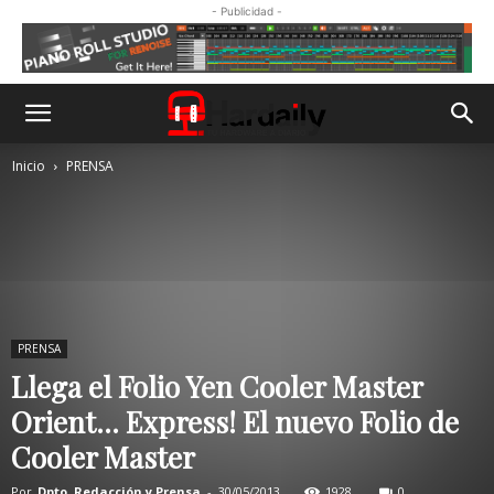
- Publicidad -
Inicio
PRENSA
PRENSA
Llega el Folio Yen Cooler Master
Orient… Express! El nuevo Folio de
Cooler Master
Por
Dpto. Redacción y Prensa
-
30/05/2013
1928
0