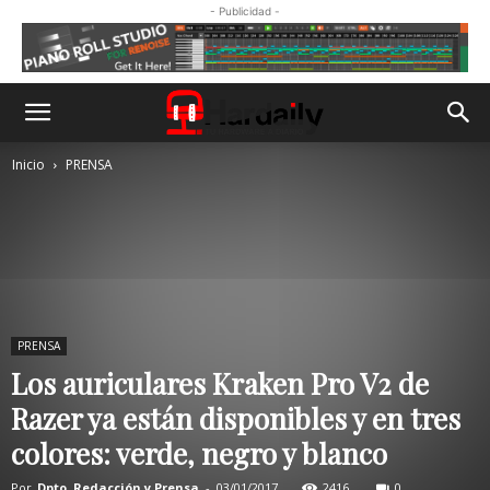
- Publicidad -
Inicio
PRENSA
PRENSA
Los auriculares Kraken Pro V2 de
Razer ya están disponibles y en tres
colores: verde, negro y blanco
Por
Dpto. Redacción y Prensa
-
03/01/2017
2416
0