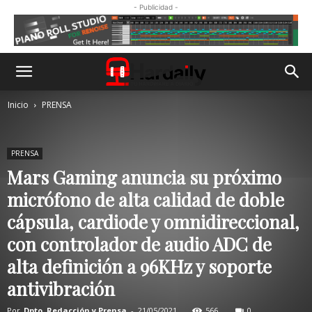
- Publicidad -
Inicio
PRENSA
PRENSA
Mars Gaming anuncia su próximo
micrófono de alta calidad de doble
cápsula, cardiode y omnidireccional,
con controlador de audio ADC de
alta definición a 96KHz y soporte
antivibración
Por
Dpto. Redacción y Prensa
-
21/05/2021
566
0