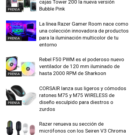
cajas Tower 200 la nueva versión
Bubble Pink
PRENSA
La línea Razer Gamer Room nace como
una colección innovadora de productos
para la iluminación multicolor de tu
PRENSA
entorno
Rebel F50 PWM es el poderoso nuevo
ventilador de 120 mm iluminado de
hasta 2000 RPM de Sharkoon
PRENSA
CORSAIR lanza sus ligeros y cómodos
ratones M75 y M75 WIRELESS de
diseño esculpido para diestros o
PRENSA
zurdos
Razer renueva su sección de
micrófonos con los Seiren V3 Chroma