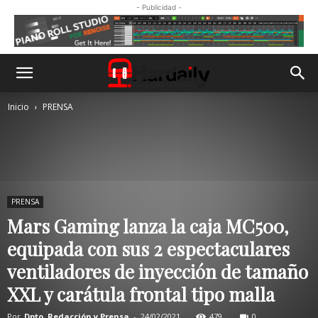
- Publicidad -
Inicio
PRENSA
PRENSA
Mars Gaming lanza la caja MC500,
equipada con sus 2 espectaculares
ventiladores de inyección de tamaño
XXL y carátula frontal tipo malla
Por
Dpto. Redacción y Prensa
-
24/02/2021
479
0