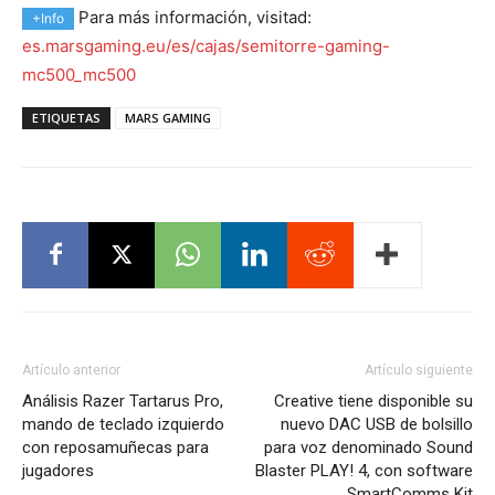
Para más información, visitad:
+Info
es.marsgaming.eu/es/cajas/semitorre-gaming-
mc500_mc500
ETIQUETAS
MARS GAMING
Artículo anterior
Artículo siguiente
Análisis Razer Tartarus Pro,
Creative tiene disponible su
mando de teclado izquierdo
nuevo DAC USB de bolsillo
con reposamuñecas para
para voz denominado Sound
jugadores
Blaster PLAY! 4, con software
SmartComms Kit