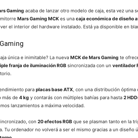
rs Gaming
acaba de lanzar otro modelo de caja, esta vez una s
emitorre
Mars Gaming MCK
es una
caja económica de diseño a
 ver el interior del hardware instalado. Está ya disponible en bl
 Gaming
ja única e inimitable? La nueva
MCK de Mars Gaming
te ofrec
riple franja de iluminación RGB
sincronizada con un
ventilador
torio.
rendimiento para
placas base ATX
, con una distribución óptima
go más de
4 kg
y contarás con múltiples bahías para hasta
2 HDDs
ltimos lanzamientos a máxima velocidad.
sincronizado, con
20 efectos RGB
que se plasman tanto en la tri
aja. Tu ordenador no volverá a ser el mismo gracias a un diseñ
ntorno
.