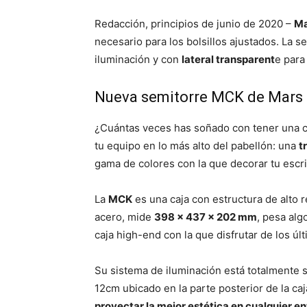
Redacción, principios de junio de 2020 –
Ma
necesario para los bolsillos ajustados. La s
iluminación y con
lateral transparent
e para
Nueva semitorre MCK de Mars
¿Cuántas veces has soñado con tener una ca
tu equipo en lo más alto del pabellón: una
t
gama de colores con la que decorar tu escri
La
MCK
es una caja con estructura de alto 
acero, mide
398 x 437 x 202 mm
, pesa al
caja high-end con la que disfrutar de los ú
Su sistema de iluminación está totalmente 
12cm ubicado en la parte posterior de la c
proyectar la mejor estética en cualquier e