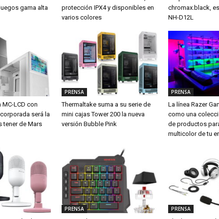
a juegos gama alta
protección IPX4 y disponibles en
chromax.black, es
varios colores
NH-D12L
PRENSA
PRENSA
m MC-LCD con
Thermaltake suma a su serie de
La línea Razer G
ncorporada será la
mini cajas Tower 200 la nueva
como una colecci
s tener de Mars
versión Bubble Pink
de productos para
multicolor de tu e
PRENSA
PRENSA