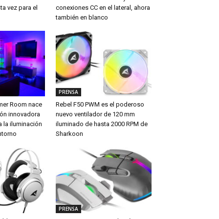
ta vez para el
conexiones CC en el lateral, ahora
también en blanco
PRENSA
amer Room nace
Rebel F50 PWM es el poderoso
ón innovadora
nuevo ventilador de 120 mm
 la iluminación
iluminado de hasta 2000 RPM de
ntorno
Sharkoon
PRENSA