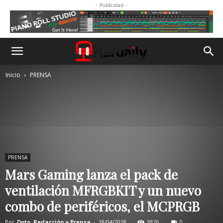
- Publicidad -
Inicio
PRENSA
PRENSA
Mars Gaming lanza el pack de
ventilación MFRGBKIT y un nuevo
combo de periféricos, el MCPRGB
Por
Dpto. Redacción y Prensa
-
18/04/2018
3976
0