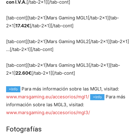
con I.V.A.
[/tab-2×1][/tab-cont]
[tab-cont][tab-2×1]Mars Gaming MGL1[/tab-2×1][tab-
2×1]
17.42€
[/tab-2×1][/tab-cont]
[tab-cont][tab-2×1]Mars Gaming MGL2[/tab-2×1][tab-2×1]
…[/tab-2×1][/tab-cont]
[tab-cont][tab-2×1]Mars Gaming MGL3[/tab-2×1][tab-
2×1]
22.60€
[/tab-2×1][/tab-cont]
Para más información sobre las MGL1, visitad:
+Info
www.marsgaming.eu/accesorios/mgl1/
Para más
+Info
información sobre las MGL3, visitad:
www.marsgaming.eu/accesorios/mgl3/
Fotografías