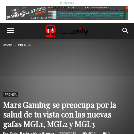
- Publicidad -
Inicio
PRENSA
PRENSA
Mars Gaming se preocupa por la
salud de tu vista con las nuevas
gafas MGL1, MGL2 y MGL3
Por
Dpto. Redacción y Prensa
-
23/06/2015
4836
0