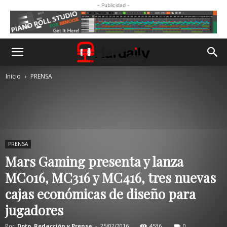
- Publicidad -
Inicio
PRENSA
PRENSA
Mars Gaming presenta y lanza
MC016, MC316 y MC416, tres nuevas
cajas económicas de diseño para
jugadores
Por
Dpto. Redacción y Prensa
-
25/02/2016
4536
0