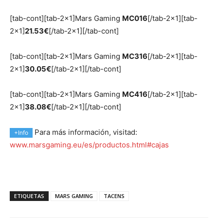
[tab-cont][tab-2×1]Mars Gaming
MC016
[/tab-2×1][tab-
2×1]
21.53€
[/tab-2×1][/tab-cont]
[tab-cont][tab-2×1]Mars Gaming
MC316
[/tab-2×1][tab-
2×1]
30.05€
[/tab-2×1][/tab-cont]
[tab-cont][tab-2×1]Mars Gaming
MC416
[/tab-2×1][tab-
2×1]
38.08€
[/tab-2×1][/tab-cont]
Para más información, visitad:
+Info
www.marsgaming.eu/es/productos.html#cajas
ETIQUETAS
MARS GAMING
TACENS