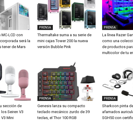
PRENSA
PRENSA
m MC-LCD con
Thermaltake suma a su serie de
La línea Razer G
ncorporada será la
mini cajas Tower 200 la nueva
como una colecci
s tener de Mars
versión Bubble Pink
de productos para
multicolor de tu e
PRENSA
PRENSA
u sección de
Genesis lanza su compacto
Sharkoon pinta d
los Seiren V3
teclado mecánico zurdo de 39
afamados auricul
 V3 Mini
teclas, el Thor 100 RGB
SGH50 con certifi