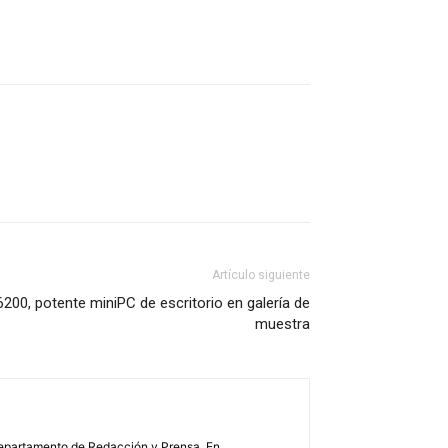
Artículo siguiente
0, potente miniPC de escritorio en galería de
muestra
 Departamento de Redacción y Prensa. En