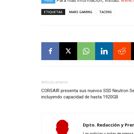
Para más información, visitad:
www.m
+Info
ETIQUETAS
MARS GAMING
TACENS
Artículo anterior
CORSAIR presenta sus nuevos SSD Neutron Seri
incluyendo capacidad de hasta 1920GB
Dpto. Redacción y Pre
Las noticias y notas de prens