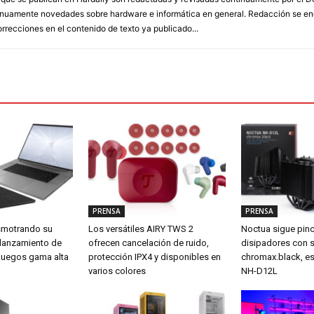
inuamente novedades sobre hardware e informática en general. Redacción se enc
orrecciones en el contenido de texto ya publicado...
PRENSA
PRENSA
smotrando su
Los versátiles AIRY TWS 2
Noctua sigue pin
 lanzamiento de
ofrecen cancelación de ruido,
disipadores con 
a juegos gama alta
protección IPX4 y disponibles en
chromax.black, es
varios colores
NH-D12L