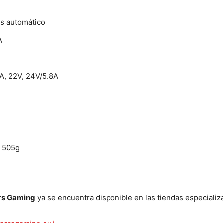
 es automático
A
/7A, 22V, 24V/5.8A
/ 505g
ars Gaming
ya se encuentra disponible en las tiendas especial