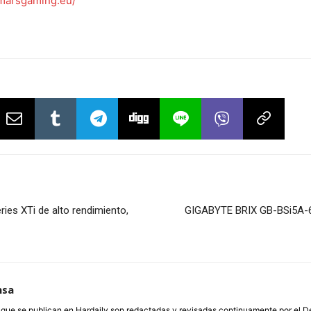
arsgaming.eu/
es XTi de alto rendimiento,
GIGABYTE BRIX GB-BSi5A-620
nsa
a que se publican en Hardaily son redactadas y revisadas continuamente por el