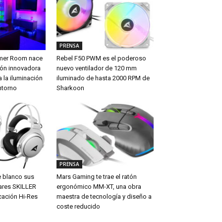
PRENSA
amer Room nace
Rebel F50 PWM es el poderoso
ón innovadora
nuevo ventilador de 120 mm
 la iluminación
iluminado de hasta 2000 RPM de
ntorno
Sharkoon
PRENSA
e blanco sus
Mars Gaming te trae el ratón
ares SKILLER
ergonómico MM-XT, una obra
cación Hi-Res
maestra de tecnología y diseño a
coste reducido