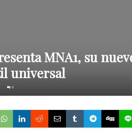
esenta MNA1, su nuev
il universal
0