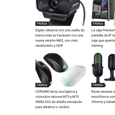
PRENSA
PRENSA
Elgato retuerce con una vuelta de
La caja Premiu
tuerca más su Facecam con una
pantalla de 8″ i
nueva versión MK2, con más
caja que querrá
rendimiento y HDR
Gaming
PRENSA
PRENSA
CORSAIR lanza sus ligeros y
Razer renueva s
cómodos ratones M75 y M75
micrófonos con 
WIRELESS de diseño esculpido
Chroma y Seiren
para diestros o zurdos