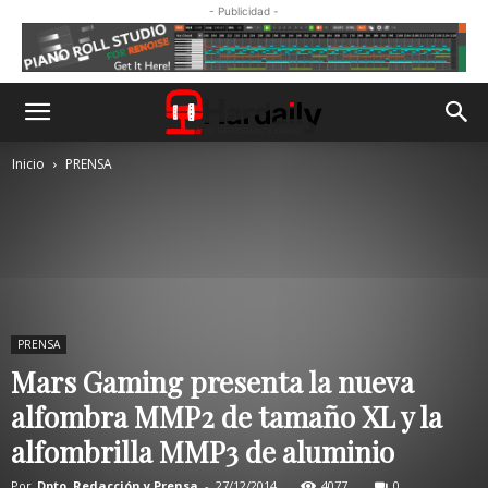
- Publicidad -
Inicio
PRENSA
PRENSA
Mars Gaming presenta la nueva
alfombra MMP2 de tamaño XL y la
alfombrilla MMP3 de aluminio
Por
Dpto. Redacción y Prensa
-
27/12/2014
4077
0