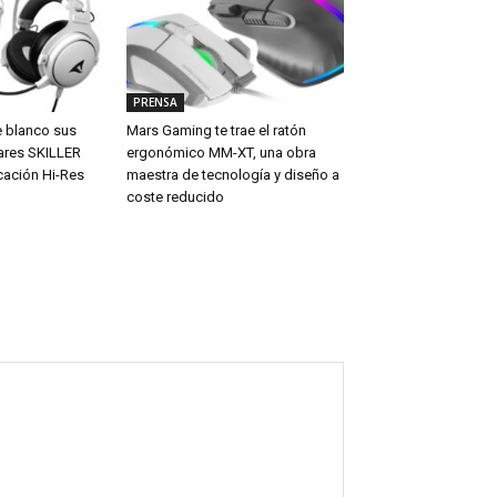
PRENSA
e blanco sus
Mars Gaming te trae el ratón
ares SKILLER
ergonómico MM-XT, una obra
cación Hi-Res
maestra de tecnología y diseño a
coste reducido