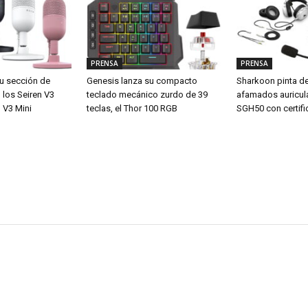
PRENSA
PRENSA
u sección de
Genesis lanza su compacto
Sharkoon pinta d
los Seiren V3
teclado mecánico zurdo de 39
afamados auricul
 V3 Mini
teclas, el Thor 100 RGB
SGH50 con certifi