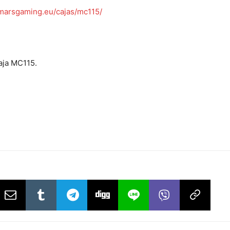
arsgaming.eu/cajas/mc115/
aja MC115.