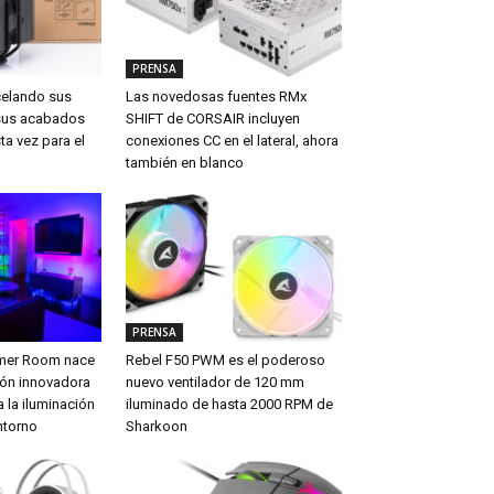
PRENSA
celando sus
Las novedosas fuentes RMx
sus acabados
SHIFT de CORSAIR incluyen
ta vez para el
conexiones CC en el lateral, ahora
también en blanco
PRENSA
amer Room nace
Rebel F50 PWM es el poderoso
ón innovadora
nuevo ventilador de 120 mm
 la iluminación
iluminado de hasta 2000 RPM de
ntorno
Sharkoon