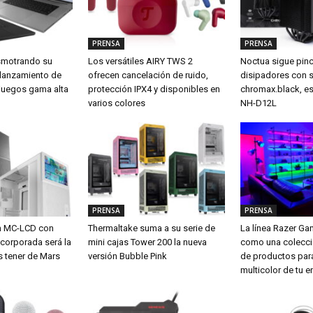
PRENSA
PRENSA
smotrando su
Los versátiles AIRY TWS 2
Noctua sigue pin
 lanzamiento de
ofrecen cancelación de ruido,
disipadores con 
a juegos gama alta
protección IPX4 y disponibles en
chromax.black, es
varios colores
NH-D12L
PRENSA
PRENSA
m MC-LCD con
Thermaltake suma a su serie de
La línea Razer G
ncorporada será la
mini cajas Tower 200 la nueva
como una colecci
s tener de Mars
versión Bubble Pink
de productos para
multicolor de tu e