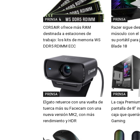
PRENSA
PRENSA
CORSAIR ofrece más RAM
Razer sigue de
destinada a estaciones de
músculo con el
trabajo: los kits de memoria WS
su portátil par
DDR5 RDIMM ECC
Blade 18
PRENSA
PRENSA
Elgato retuerce con una vuelta de
La caja Premiu
tuerca más su Facecam con una
pantalla de 8″ i
nueva versión MK2, con más
caja que querrá
rendimiento y HDR
Gaming