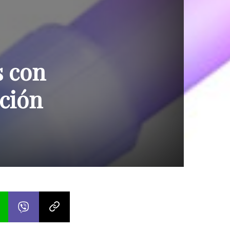
s con
ción