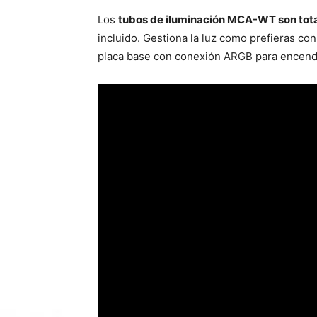
Los
tubos de iluminación MCA-WT son tot
incluido. Gestiona la luz como prefieras c
placa base con conexión ARGB para encende