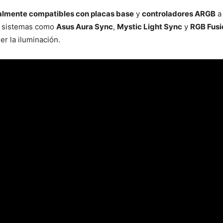
almente compatibles con placas base
y
controladores ARGB
a 
on sistemas como
Asus Aura Sync
,
Mystic Light Sync
y
RGB Fusi
r la iluminación.