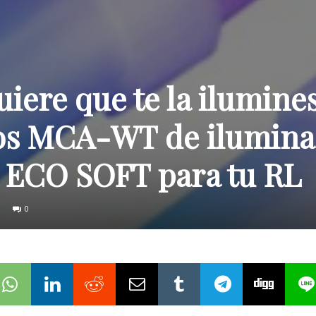
ere que te la ilumine
os MCA-WT de ilumina
a ECO SOFT para tu RL
0