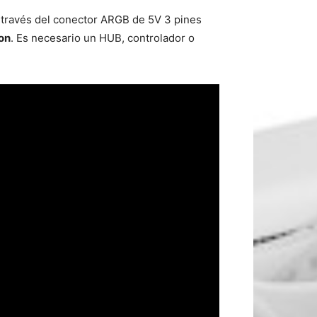
través del conector ARGB de 5V 3 pines
on
. Es necesario un HUB, controlador o