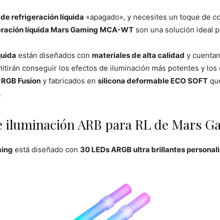
de refrigeración líquida
«apagado», y necesites un toque de c
geración líquida Mars Gaming MCA-WT
son una solución ideal 
quida
están diseñados con
materiales de alta calidad
y cuentan
itirán conseguir los efectos de iluminación más potentes y los
y
RGB Fusion
y fabricados en
silicona deformable ECO SOFT
que
.
 iluminación ARB para RL de Mars G
ming
está diseñado con
30 LEDs ARGB ultra brillantes personal