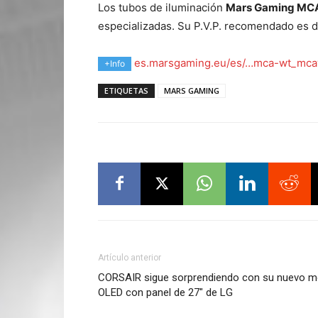
Los tubos de iluminación
Mars Gaming M
especializadas. Su P.V.P. recomendado es 
es.marsgaming.eu/es/…mca-wt_mca
+Info
ETIQUETAS
MARS GAMING
Artículo anterior
CORSAIR sigue sorprendiendo con su nuevo 
OLED con panel de 27″ de LG