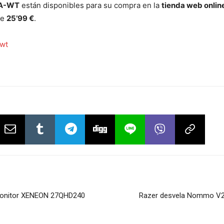
CA-WT
están disponibles para su compra en la
tienda web onli
de
25’99 €
.
wt
monitor XENEON 27QHD240
Razer desvela Nommo V2, 