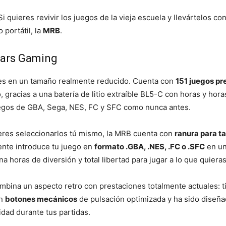
i quieres revivir los juegos de la vieja escuela y llevártelos co
 portátil, la
MRB
.
Mars Gaming
bles en un tamaño realmente reducido. Cuenta con
151 juegos pr
, gracias a una batería de litio extraíble BL5-C con horas y hora
 juegos de GBA, Sega, NES, FC y SFC como nunca antes.
ieres seleccionarlos tú mismo, la MRB cuenta con
ranura para t
mente introduce tu juego en
formato .GBA, .NES, .FC o .SFC
en un
a horas de diversión y total libertad para jugar a lo que quieras
ombina un aspecto retro con prestaciones totalmente actuales: 
on
botones mecánicos
de pulsación optimizada y ha sido diseñ
dad durante tus partidas.