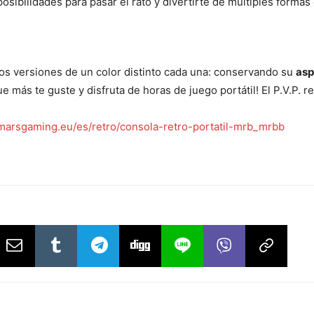
sibilidades para pasar el rato y divertirte de múltiples formas 
s versiones de un color distinto cada una: conservando su
asp
 que más te guste y disfruta de horas de juego portátil! El P.V.P
arsgaming.eu/es/retro/consola-retro-portatil-mrb_mrbb