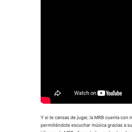
Y si te cansas de jugar, la MRB cuenta con
permitiéndote escuchar música gracias a su 