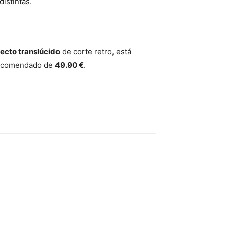
distintas.
ecto translúcido
de corte retro, está
. recomendado de
49.90 €
.