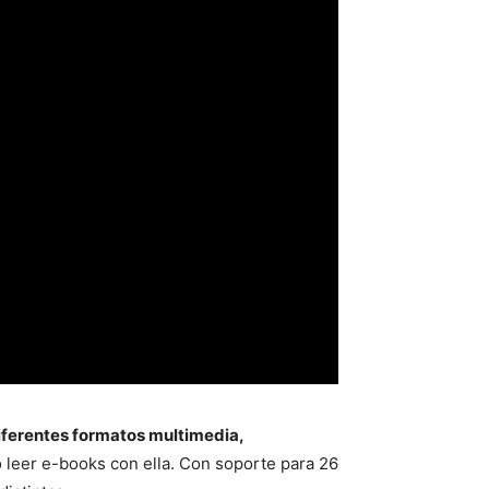
iferentes formatos multimedia,
o leer e-books con ella. Con soporte para 26