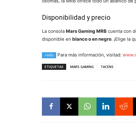
idiomas, la MRB ofrece todo un abanico de po
Disponibilidad y precio
La consola
Mars Gaming MRB
cuenta con do
disponible en
blanco o en negro
. ¡Elige la
Para más información, visitad:
www.m
+Info
ETIQUETAS
MARS GAMING
TACENS