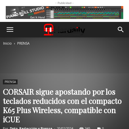
- Publicidad -
Inicio
PRENSA
PRENSA
CORSAIR sigue apostando por los
teclados reducidos con el compacto
K65 Plus Wireless, compatible con
iCUE
Por
Dpto. Redacción y Prensa
-
20/02/2024
345
0