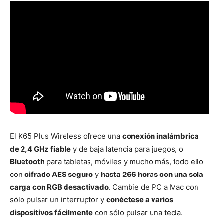
El K65 Plus Wireless ofrece una
conexión inalámbrica
de 2,4 GHz fiable
y de baja latencia para juegos, o
Bluetooth
para tabletas, móviles y mucho más, todo ello
con
cifrado AES seguro
y
hasta 266 horas con una sola
carga con RGB desactivado
. Cambie de PC a Mac con
sólo pulsar un interruptor y
conéctese a varios
dispositivos fácilmente
con sólo pulsar una tecla.