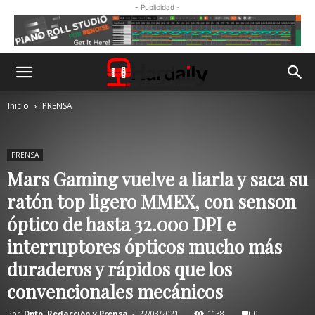
- Publicidad -
Inicio
PRENSA
PRENSA
Mars Gaming vuelve a liarla y saca su
ratón top ligero MMEX, con senson
óptico de hasta 32.000 DPI e
interruptores ópticos mucho más
duraderos y rápidos que los
convencionales mecánicos
Por
Dpto. Redacción y Prensa
-
22/03/2021
1138
0