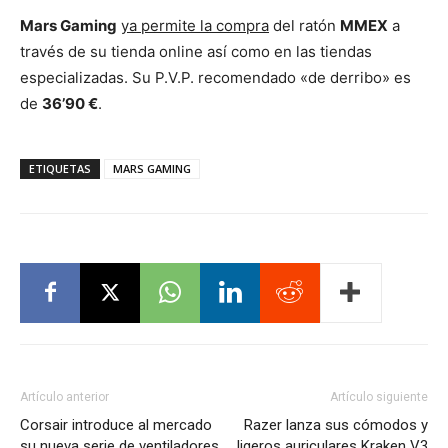
Mars Gaming
ya permite la compra
del ratón
MMEX
a
través de su tienda online así como en las tiendas
especializadas. Su P.V.P. recomendado «de derribo» es
de
36’90 €
.
ETIQUETAS
MARS GAMING
Artículo anterior
Artículo siguiente
Corsair introduce al mercado
Razer lanza sus cómodos y
su nueva serie de ventiladores
ligeros auriculares Kraken V3