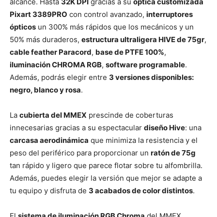
alcance. Hasta
32K DPI
gracias a su
óptica customizada
Pixart 3389PRO
con control avanzado,
interruptores
ópticos
un 300% más rápidos que los mecánicos y un
50% más duraderos,
estructura ultraligera HIVE de 75gr
,
cable feather Paracord
,
base de PTFE 100%
,
iluminación CHROMA RGB
,
software programable
.
Además, podrás elegir entre
3 versiones disponibles:
negro, blanco y rosa
.
La
cubierta del MMEX
prescinde de coberturas
innecesarias gracias a su espectacular
diseño Hive
: una
carcasa aerodinámica
que minimiza la resistencia y el
peso del periférico para proporcionar un
ratón de 75g
tan rápido y ligero que parece flotar sobre tu alfombrilla.
Además, puedes elegir la versión que mejor se adapte a
tu equipo y disfruta de
3 acabados de color distintos
.
El
sistema de iluminación RGB Chroma
del MMEX