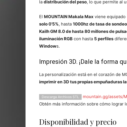
la
distribución del peso
, lo que permite al
El
MOUNTAIN Makala Max
viene equipado 
solo 0’5%
, hasta
1000hz de tasa de sondeo
Kailh GM 8.0 de hasta 80 millones de puls
iluminación RGB
con hasta
5 perfiles
difere
Window
s.
Impresión 3D. ¡Dale la forma qu
La personalización está en el corazón de 
imprimir en 3D tus propias empuñaduras la
mountain.gg/assets/
Descarga Archivos STL
Obtén más información sobre cómo lograr 
Disponibilidad y precio