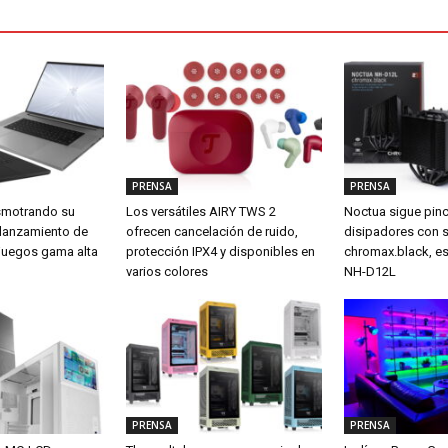
PRENSA
PRENSA
smotrando su
Los versátiles AIRY TWS 2
Noctua sigue pin
 lanzamiento de
ofrecen cancelación de ruido,
disipadores con 
a juegos gama alta
protección IPX4 y disponibles en
chromax.black, es
varios colores
NH-D12L
PRENSA
PRENSA