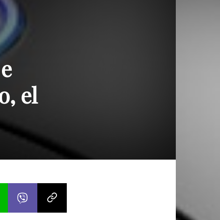
 e
, el