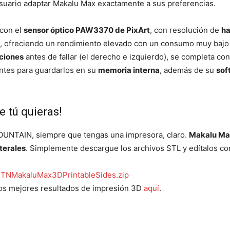
 usuario adaptar Makalu Max exactamente a sus preferencias.
con el
sensor óptico PAW3370 de PixArt
, con resolución de
ha
, ofreciendo un rendimiento elevado con un consumo muy bajo
aciones
antes de fallar (el derecho e izquierdo), se completa co
ntes para guardarlos en su
memoria interna
, además de su
sof
e tú quieras!
MOUNTAIN, siempre que tengas una impresora, claro.
Makalu M
terales
. Simplemente descargue los archivos STL y edítalos c
MTNMakaluMax3DPrintableSides.zip
los mejores resultados de impresión 3D
aquí
.