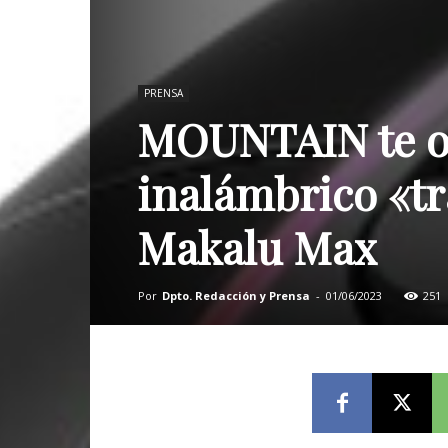
PRENSA
MOUNTAIN te ofr
inalámbrico «tr
Makalu Max
Por
Dpto. Redacción y Prensa
-
01/06/2023
251