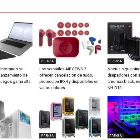
PRENSA
PRENSA
smotrando su
Los versátiles AIRY TWS 2
Noctua sigue pin
 lanzamiento de
ofrecen cancelación de ruido,
disipadores con 
a juegos gama alta
protección IPX4 y disponibles en
chromax.black, es
varios colores
NH-D12L
PRENSA
PRENSA