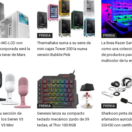
PRENSA
PRENSA
m MC-LCD con
Thermaltake suma a su serie de
La línea Razer G
ncorporada será la
mini cajas Tower 200 la nueva
como una colecci
s tener de Mars
versión Bubble Pink
de productos para
multicolor de tu e
PRENSA
PRENSA
u sección de
Genesis lanza su compacto
Sharkoon pinta d
los Seiren V3
teclado mecánico zurdo de 39
afamados auricul
 V3 Mini
teclas, el Thor 100 RGB
SGH50 con certifi