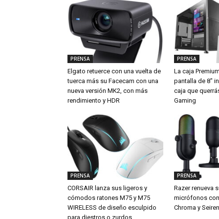
PRENSA
PRENSA
Elgato retuerce con una vuelta de
La caja Premiu
tuerca más su Facecam con una
pantalla de 8″ i
nueva versión MK2, con más
caja que querrá
rendimiento y HDR
Gaming
PRENSA
PRENSA
CORSAIR lanza sus ligeros y
Razer renueva s
cómodos ratones M75 y M75
micrófonos con 
WIRELESS de diseño esculpido
Chroma y Seiren
para diestros o zurdos