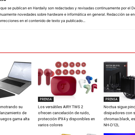
a que se publican en Hardaily son redactadas y revisadas continuamente por el
inuamente novedades sobre hardware e informática en general. Redacción se enc
orrecciones en el contenido de texto ya publicado...
PRENSA
PRENSA
smotrando su
Los versátiles AIRY TWS 2
Noctua sigue pin
 lanzamiento de
ofrecen cancelación de ruido,
disipadores con 
a juegos gama alta
protección IPX4 y disponibles en
chromax.black, es
varios colores
NH-D12L