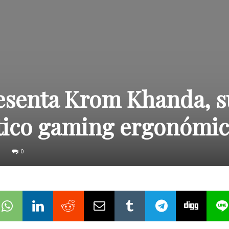
esenta Krom Khanda, s
tico gaming ergonómi
0