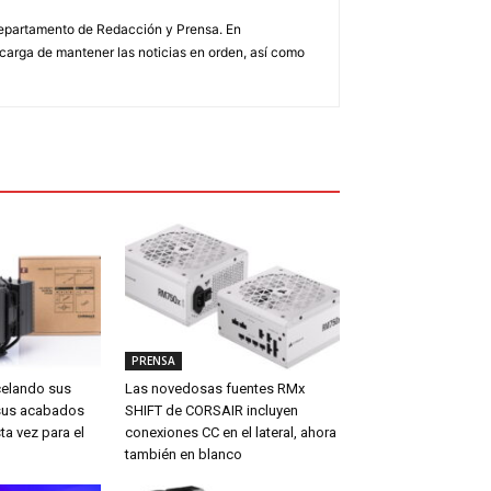
 Departamento de Redacción y Prensa. En
arga de mantener las noticias en orden, así como
PRENSA
celando sus
Las novedosas fuentes RMx
sus acabados
SHIFT de CORSAIR incluyen
ta vez para el
conexiones CC en el lateral, ahora
también en blanco