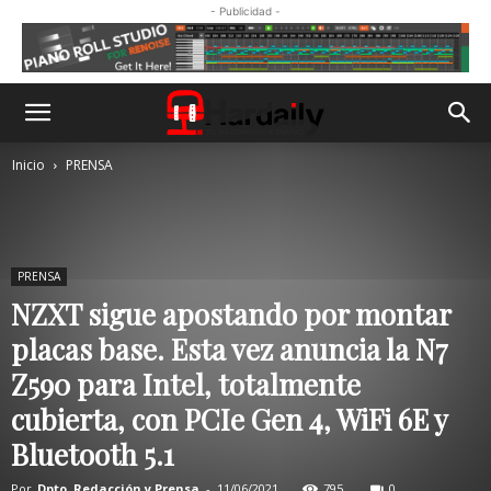
- Publicidad -
Inicio
PRENSA
PRENSA
NZXT sigue apostando por montar
placas base. Esta vez anuncia la N7
Z590 para Intel, totalmente
cubierta, con PCIe Gen 4, WiFi 6E y
Bluetooth 5.1
Por
Dpto. Redacción y Prensa
-
11/06/2021
795
0