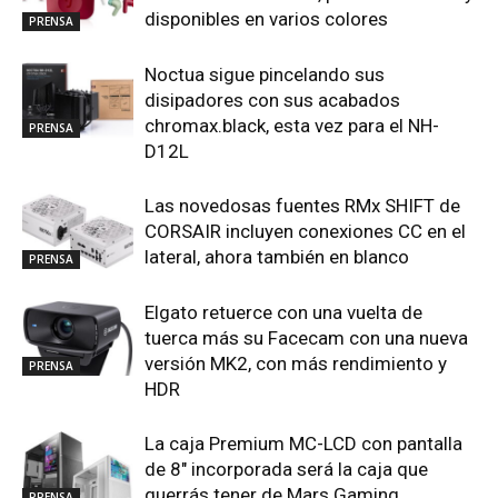
disponibles en varios colores
PRENSA
Noctua sigue pincelando sus
disipadores con sus acabados
chromax.black, esta vez para el NH-
PRENSA
D12L
Las novedosas fuentes RMx SHIFT de
CORSAIR incluyen conexiones CC en el
lateral, ahora también en blanco
PRENSA
Elgato retuerce con una vuelta de
tuerca más su Facecam con una nueva
versión MK2, con más rendimiento y
PRENSA
HDR
La caja Premium MC-LCD con pantalla
de 8″ incorporada será la caja que
querrás tener de Mars Gaming
PRENSA