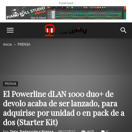
- Publicidad -
Inicio
PRENSA
PRENSA
El Powerline dLAN 1000 duo+ de
devolo acaba de ser lanzado, para
adquirise por unidad o en pack de a
dos (Starter Kit)
Por
Dpto. Redacción y Prensa
-
08/11/2017
4679
0