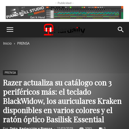
- Publicidad -
Inicio
PRENSA
PRENSA
Razer actualiza su catálogo con 3
periféricos más: el teclado
BlackWidow, los auriculares Kraken
disponibles en varios colores y el
ratón óptico Basilisk Essential
Por
Dpto. Redacción y Prensa
-
21/03/2019
1095
0