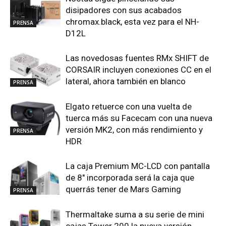
disipadores con sus acabados
chromax.black, esta vez para el NH-
PRENSA
D12L
Las novedosas fuentes RMx SHIFT de
CORSAIR incluyen conexiones CC en el
lateral, ahora también en blanco
PRENSA
Elgato retuerce con una vuelta de
tuerca más su Facecam con una nueva
versión MK2, con más rendimiento y
PRENSA
HDR
La caja Premium MC-LCD con pantalla
de 8″ incorporada será la caja que
querrás tener de Mars Gaming
PRENSA
Thermaltake suma a su serie de mini
cajas Tower 200 la nueva versión