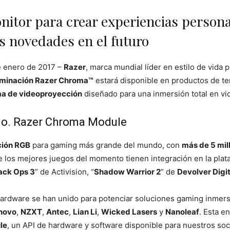
itor para crear experiencias persona
s novedades en el futuro
e enero de 2017 –
Razer
, marca mundial líder en estilo de vida
luminación Razer Chroma™
estará disponible en productos de t
ma de videoproyección
diseñado para una inmersión total en vi
ido. Razer Chroma Module
ción RGB
para gaming más grande del mundo, con
más de 5 mil
e los mejores juegos del momento tienen integración en la pl
lack Ops 3
” de Activision, “
Shadow Warrior 2
” de
Devolver Digit
ardware se han unido para potenciar soluciones gaming inmersi
novo
,
NZXT
,
Antec
,
Lian Li
,
Wicked Lasers
y
Nanoleaf
. Esta e
le
, un API de hardware y software disponible para nuestros soc