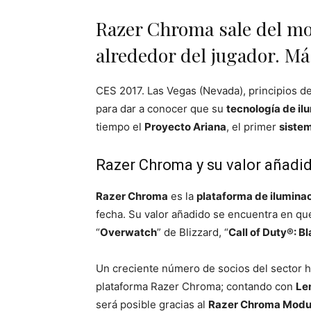
Razer Chroma sale del mon
alrededor del jugador. Má
CES 2017. Las Vegas (Nevada), principios d
para dar a conocer que su
tecnología de i
tiempo el
Proyecto Ariana
, el primer
siste
Razer Chroma y su valor añad
Razer Chroma
es la
plataforma de ilumina
fecha. Su valor añadido se encuentra en qu
“
Overwatch
” de Blizzard, “
Call of Duty®: B
Un creciente número de socios del sector h
plataforma Razer Chroma; contando con
Le
será posible gracias al
Razer Chroma Modu