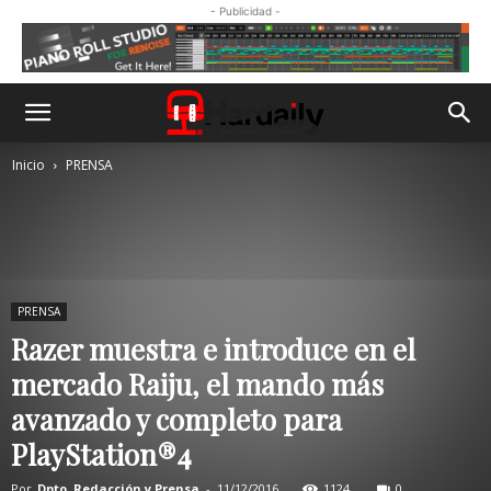
- Publicidad -
Inicio
PRENSA
PRENSA
Razer muestra e introduce en el
mercado Raiju, el mando más
avanzado y completo para
PlayStation®4
Por
Dpto. Redacción y Prensa
-
11/12/2016
1124
0