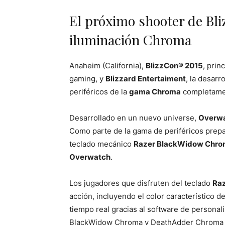
El próximo shooter de Bli
iluminación Chroma
Anaheim (California),
BlizzCon® 2015
, prin
gaming, y
Blizzard Entertaiment
, la desar
periféricos de la
gama Chroma
completamen
Desarrollado en un nuevo universe,
Overw
Como parte de la gama de periféricos prepa
teclado mecánico
Razer BlackWidow Chr
Overwatch
.
Los jugadores que disfruten del teclado
Ra
acción, incluyendo el color característico 
tiempo real gracias al software de personal
BlackWidow Chroma y DeathAdder Chroma a 