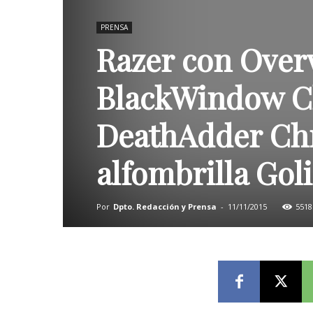
PRENSA
Razer con Over
BlackWindow C
DeathAdder Ch
alfombrilla Go
Por
Dpto. Redacción y Prensa
-
11/11/2015
5518