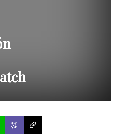
ón
atch