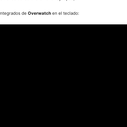
integrados de
Overwatch
en el teclado: