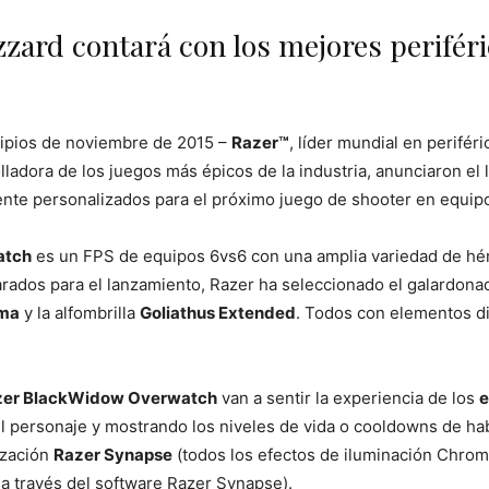
zzard contará con los mejores periféri
cipios de noviembre de 2015 –
Razer™
, líder mundial en perifér
rolladora de los juegos más épicos de la industria, anunciaron 
te personalizados para el próximo juego de shooter en equipo
atch
es un FPS de equipos 6vs6 con una amplia variedad de héro
rados para el lanzamiento, Razer ha seleccionado el galardona
oma
y la alfombrilla
Goliathus Extended
. Todos con elementos di
zer BlackWidow Overwatch
van a sentir la experiencia de los
e
del personaje y mostrando los niveles de vida o cooldowns de hab
ización
Razer Synapse
(todos los efectos de iluminación Chroma
través del software Razer Synapse).