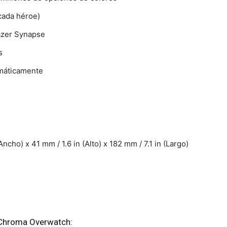
cada héroe)
Razer Synapse
s
máticamente
ho) x 41 mm / 1.6 in (Alto) x 182 mm / 7.1 in (Largo)
 Chroma Overwatch: