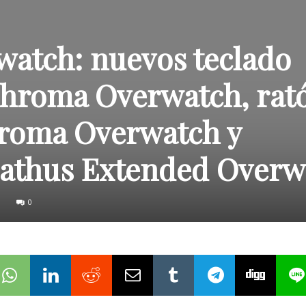
watch: nuevos teclado
hroma Overwatch, rat
roma Overwatch y
liathus Extended Overw
0