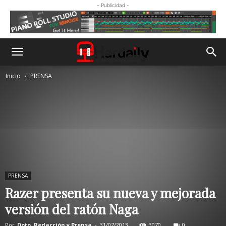
- Publicidad -
Inicio
PRENSA
PRENSA
Razer presenta su nueva y mejorada
versión del ratón Naga
Por
Dpto. Redacción y Prensa
-
31/07/2013
3070
0