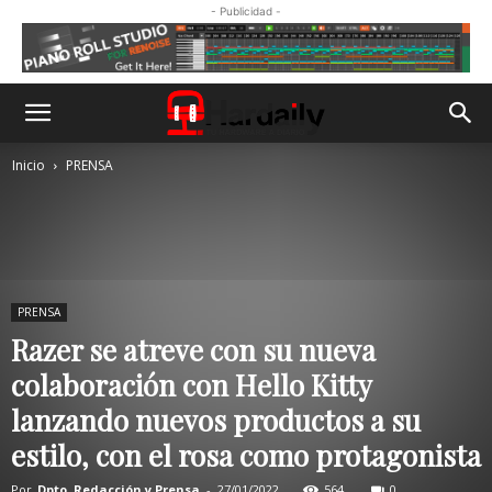
- Publicidad -
Inicio
PRENSA
PRENSA
Razer se atreve con su nueva
colaboración con Hello Kitty
lanzando nuevos productos a su
estilo, con el rosa como protagonista
Por
Dpto. Redacción y Prensa
-
27/01/2022
564
0