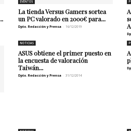
EVENTOS
P
La tienda Versus Gamers sortea
A
..
un PC valorado en 2000€ para...
s
A
Dpto. Redacción y Prensa
-
16/12/2019
Dp
NOTICIAS
P
ASUS obtiene el primer puesto en
A
la encuesta de valoración
p
Taiwán...
Dp
Dpto. Redacción y Prensa
-
31/12/2014