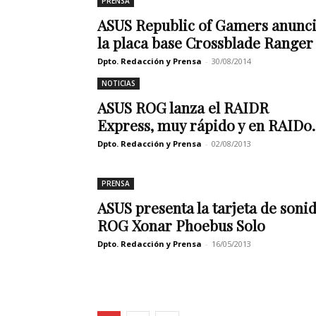
PRENSA
ASUS Republic of Gamers anunc
la placa base Crossblade Ranger
Dpto. Redacción y Prensa
-
30/08/2014
NOTICIAS
ASUS ROG lanza el RAIDR
Express, muy rápido y en RAID0..
Dpto. Redacción y Prensa
-
02/08/2013
PRENSA
ASUS presenta la tarjeta de soni
ROG Xonar Phoebus Solo
Dpto. Redacción y Prensa
-
16/05/2013