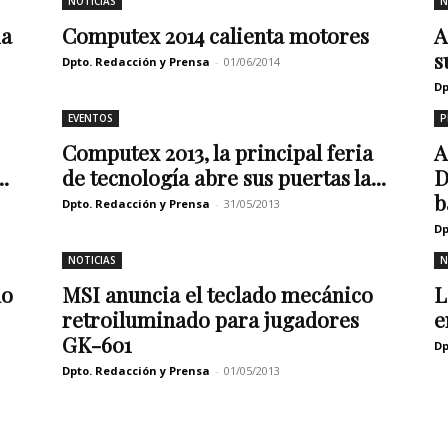
NOTICIAS
N
ia
Computex 2014 calienta motores
A
s
Dpto. Redacción y Prensa
-
01/06/2014
Dp
EVENTOS
P
Computex 2013, la principal feria
A
.
de tecnología abre sus puertas la...
D
b
Dpto. Redacción y Prensa
-
31/05/2013
Dp
NOTICIAS
N
do
MSI anuncia el teclado mecánico
L
retroiluminado para jugadores
e
GK-601
Dp
Dpto. Redacción y Prensa
-
01/05/2013