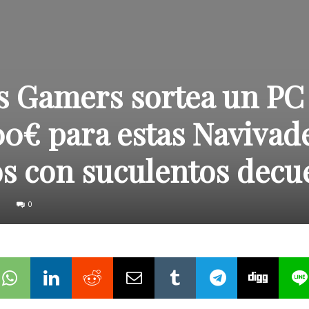
us Gamers sortea un PC
0€ para estas Navivade
os con suculentos decu
0