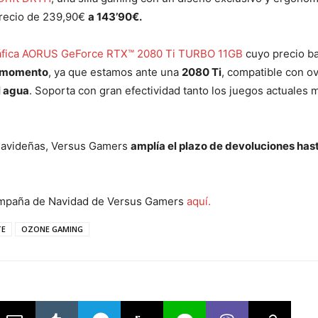
precio de 239,90€
a 143’90€.
gráfica AORUS GeForce RTX™ 2080 Ti TURBO 11GB
cuyo precio ba
l momento
, ya que estamos ante una
2080 Ti
, compatible con o
l agua
. Soporta con gran efectividad tanto los juegos actuales
 navideñas, Versus Gamers
amplía el plazo de devoluciones hast
ampaña de Navidad de Versus Gamers
aquí.
TE
OZONE GAMING