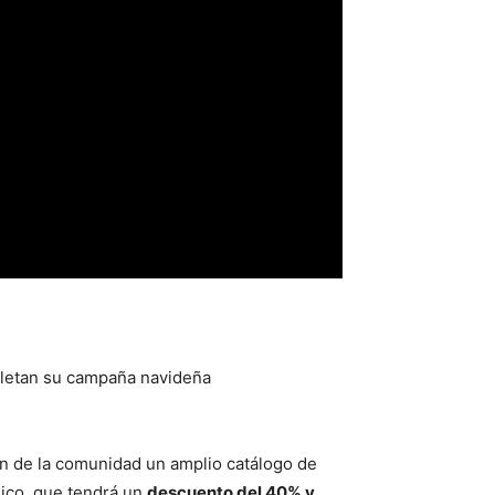
pletan su campaña navideña
ión de la comunidad un amplio catálogo de
mico, que tendrá un
descuento del 40% y