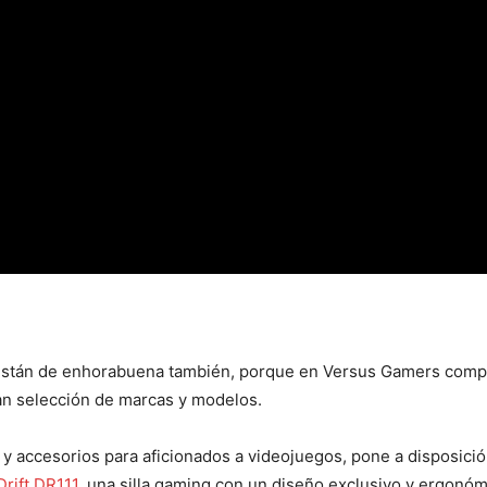
ar están de enhorabuena también, porque en Versus Gamers com
n selección de marcas y modelos.
os y accesorios para aficionados a videojuegos, pone a disposic
Drift DR111
, una silla gaming con un diseño exclusivo y ergonó