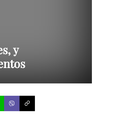
s, y
entos