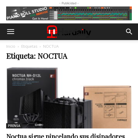
- Publicidad -
Inicio
Etiquetas
NOCTUA
Etiqueta: NOCTUA
PRENSA
Noctua sigue pincelando sus disipadores