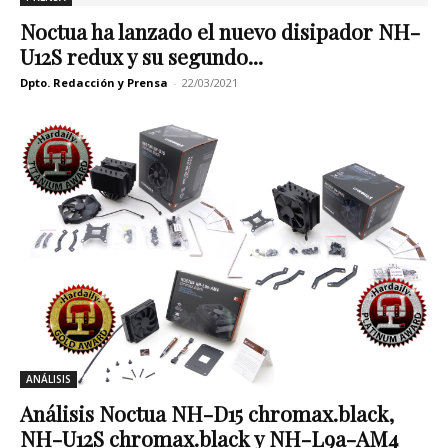
Noctua ha lanzado el nuevo disipador NH-
U12S redux y su segundo...
Dpto. Redacción y Prensa
-
22/03/2021
ANÁLISIS
Análisis Noctua NH-D15 chromax.black,
NH-U12S chromax.black y NH-L9a-AM4