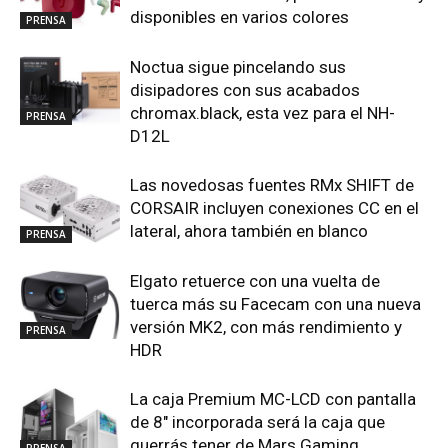
disponibles en varios colores
PRENSA
Noctua sigue pincelando sus
disipadores con sus acabados
chromax.black, esta vez para el NH-
PRENSA
D12L
Las novedosas fuentes RMx SHIFT de
CORSAIR incluyen conexiones CC en el
lateral, ahora también en blanco
PRENSA
Elgato retuerce con una vuelta de
tuerca más su Facecam con una nueva
versión MK2, con más rendimiento y
PRENSA
HDR
La caja Premium MC-LCD con pantalla
de 8″ incorporada será la caja que
querrás tener de Mars Gaming
PRENSA