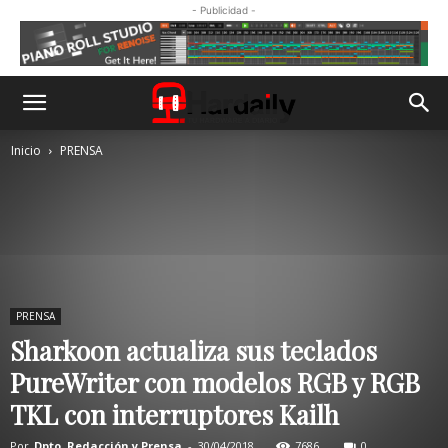
- Publicidad -
Inicio
PRENSA
PRENSA
Sharkoon actualiza sus teclados
PureWriter con modelos RGB y RGB
TKL con interruptores Kailh
Por
Dpto. Redacción y Prensa
-
30/04/2018
7686
0