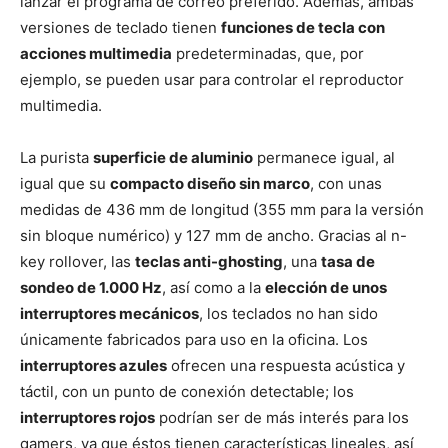
lanzar el programa de correo preferido. Además, ambas
versiones de teclado tienen
funciones de tecla con
acciones multimedia
predeterminadas, que, por
ejemplo, se pueden usar para controlar el reproductor
multimedia.
La purista
superficie de aluminio
permanece igual, al
igual que su
compacto diseño sin marco
, con unas
medidas de 436 mm de longitud (355 mm para la versión
sin bloque numérico) y 127 mm de ancho. Gracias al n-
key rollover, las
teclas anti-ghosting
, una
tasa de
sondeo de 1.000 Hz
, así como a la
elección de unos
interruptores mecánicos
, los teclados no han sido
únicamente fabricados para uso en la oficina. Los
interruptores azules
ofrecen una respuesta acústica y
táctil, con un punto de conexión detectable; los
interruptores rojos
podrían ser de más interés para los
gamers, ya que éstos tienen características lineales, así