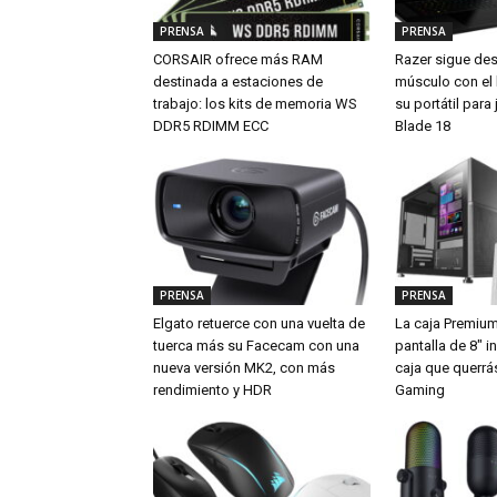
PRENSA
PRENSA
CORSAIR ofrece más RAM
Razer sigue de
destinada a estaciones de
músculo con el
trabajo: los kits de memoria WS
su portátil par
DDR5 RDIMM ECC
Blade 18
PRENSA
PRENSA
Elgato retuerce con una vuelta de
La caja Premiu
tuerca más su Facecam con una
pantalla de 8″ i
nueva versión MK2, con más
caja que querrá
rendimiento y HDR
Gaming