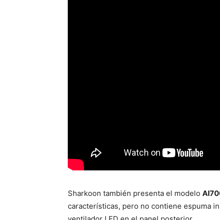
Sharkoon también presenta el modelo
AI70
características, pero no contiene espuma in
ventilador LED en el panel posterior.