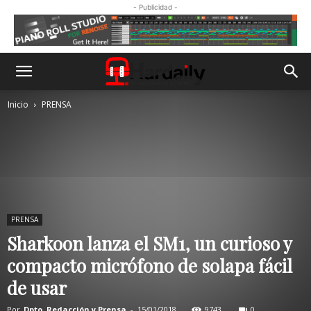
- Publicidad -
Inicio
PRENSA
PRENSA
Sharkoon lanza el SM1, un curioso y
compacto micrófono de solapa fácil
de usar
Por
Dpto. Redacción y Prensa
-
15/01/2018
9743
0