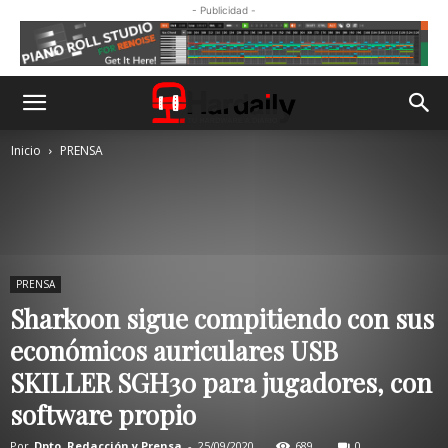
- Publicidad -
Inicio
PRENSA
PRENSA
Sharkoon sigue compitiendo con sus
económicos auriculares USB
SKILLER SGH30 para jugadores, con
software propio
Por
Dpto. Redacción y Prensa
-
25/09/2020
689
0