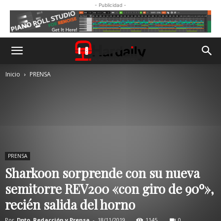
- Publicidad -
Inicio
PRENSA
PRENSA
Sharkoon sorprende con su nueva
semitorre REV200 «con giro de 90º»,
recién salida del horno
Por
Dpto. Redacción y Prensa
-
18/11/2019
1145
0