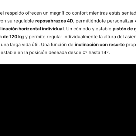
 el respaldo ofrecen un magnífico confort mientras estás sentad
con su regulable
reposabrazos 4D
, permitiéndote personalizar 
linación horizontal individual
. Un cómodo y estable
pistón de 
a de 120 kg
y permite regular individualmente la altura del asie
una larga vida útil. Una función de
inclinación con resorte
propo
estable en la posición deseada desde 0º hasta 14º.