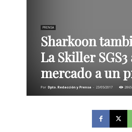
PRENSA
Sharkoon tambié
La Skiller SGS3 
mercado a un p
Por
Dpto. Redacción y Prensa
-
23/05/2017
2865