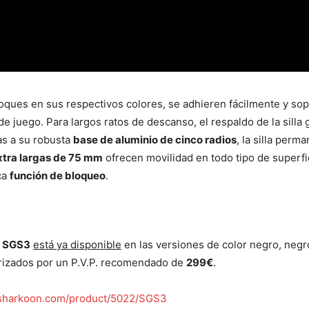
toques en sus respectivos colores, se adhieren fácilmente y so
de juego. Para largos ratos de descanso, el respaldo de la sil
as a su robusta
base de aluminio de cinco radios
, la silla perm
xtra largas de 75 mm
ofrecen movilidad en todo tipo de superf
ica
función de bloqueo
.
R SGS3
está ya disponible
en las versiones de color negro, negr
rizados por un P.V.P. recomendado de
299€
.
harkoon.com/product/5022/SGS3