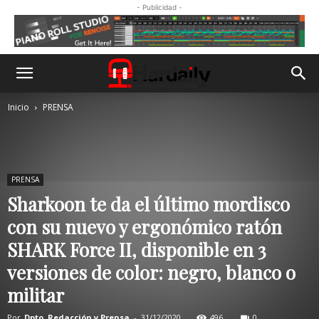
- Publicidad -
Inicio
PRENSA
PRENSA
Sharkoon te da el último mordisco
con su nuevo y ergonómico ratón
SHARK Force II, disponible en 3
versiones de color: negro, blanco o
militar
Por
Dpto. Redacción y Prensa
-
31/12/2020
496
0