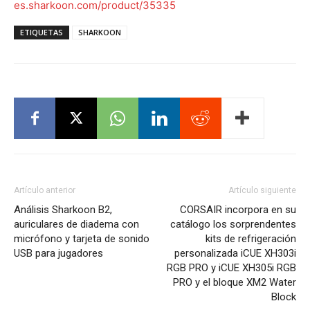
es.sharkoon.com/product/35335
ETIQUETAS
SHARKOON
Artículo anterior
Artículo siguiente
Análisis Sharkoon B2,
CORSAIR incorpora en su
auriculares de diadema con
catálogo los sorprendentes
micrófono y tarjeta de sonido
kits de refrigeración
USB para jugadores
personalizada iCUE XH303i
RGB PRO y iCUE XH305i RGB
PRO y el bloque XM2 Water
Block