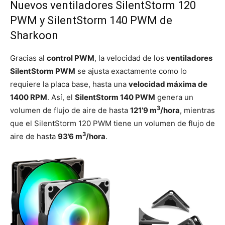
Nuevos ventiladores SilentStorm 120
PWM y SilentStorm 140 PWM de
Sharkoon
Gracias al
control PWM
, la velocidad de los
ventiladores
SilentStorm PWM
se ajusta exactamente como lo
requiere la placa base, hasta una
velocidad máxima de
1400 RPM
. Así, el
SilentStorm 140 PWM
genera un
3
volumen de flujo de aire de hasta
121’9 m
/hora
, mientras
que el SilentStorm 120 PWM tiene un volumen de flujo de
3
aire de hasta
93’6 m
/hora
.