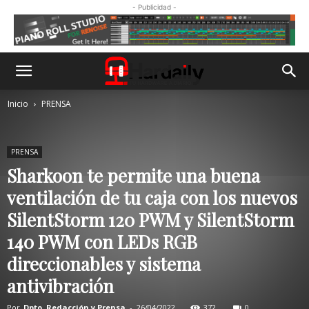
- Publicidad -
Inicio
PRENSA
PRENSA
Sharkoon te permite una buena
ventilación de tu caja con los nuevos
SilentStorm 120 PWM y SilentStorm
140 PWM con LEDs RGB
direccionables y sistema
antivibración
Por
Dpto. Redacción y Prensa
-
26/04/2022
372
0