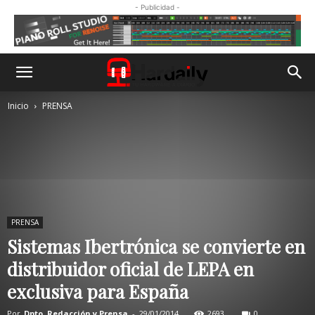
- Publicidad -
Inicio
PRENSA
PRENSA
Sistemas Ibertrónica se convierte en
distribuidor oficial de LEPA en
exclusiva para España
Por
Dpto. Redacción y Prensa
-
29/01/2014
2693
0