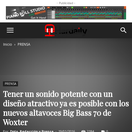
- Publicidad -
Inicio
PRENSA
PRENSA
Tener un sonido potente con un
diseño atractivo ya es posible con los
nuevos altavoces Big Bass 70 de
Woxter
Por
Dpto. Redacción y Prensa
-
19/01/2016
2184
0