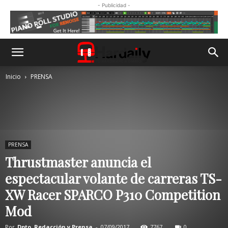
- Publicidad -
Inicio
PRENSA
PRENSA
Thrustmaster anuncia el
espectacular volante de carreras TS-
XW Racer SPARCO P310 Competition
Mod
Por
Dpto. Redacción y Prensa
-
07/09/2017
7767
0